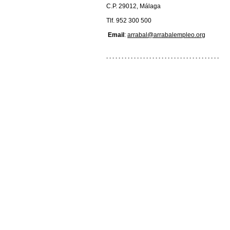
C.P. 29012, Málaga
Tlf. 952 300 500
Email
:
arrabal@arrabalempleo.org