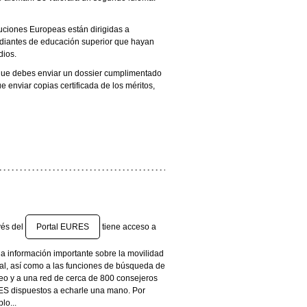
tuciones Europeas están dirigidas a
tudiantes de educación superior que hayan
dios.
 que debes enviar un dossier cumplimentado
 enviar copias certificada de los méritos,
vés del
Portal EURES
tiene acceso a
la información importante sobre la movilidad
al, así como a las funciones de búsqueda de
o y a una red de cerca de 800 consejeros
S dispuestos a echarle una mano. Por
lo...