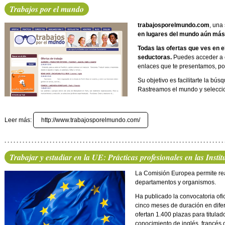
Trabajos por el mundo
trabajosporelmundo.com
, una
en lugares del mundo aún más 
Todas las ofertas que ves en el
seductoras.
Puedes acceder a e
enlaces que te presentamos, po
Su objetivo es facilitarte la b
Rastreamos el mundo y seleccion
Leer más:
http://www.trabajosporelmundo.com/
Trabajar y estudiar en la UE: Prácticas profesionales en las Inst
La Comisión Europea permite real
departamentos y organismos.
Ha publicado la convocatoria ofi
cinco meses de duración en dife
ofertan 1.400 plazas para titula
conocimiento de inglés, francés