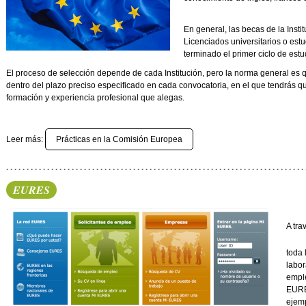
En general, las becas de la Insti
Licenciados universitarios o es
terminado el primer ciclo de estu
El proceso de selección depende de cada Institución, pero la norma general es
dentro del plazo preciso especificado en cada convocatoria, en el que tendrás que
formación y experiencia profesional que alegas.
Leer más:
Prácticas en la Comisión Europea
EURES
A tra
toda 
labor
emple
EURE
ejemp