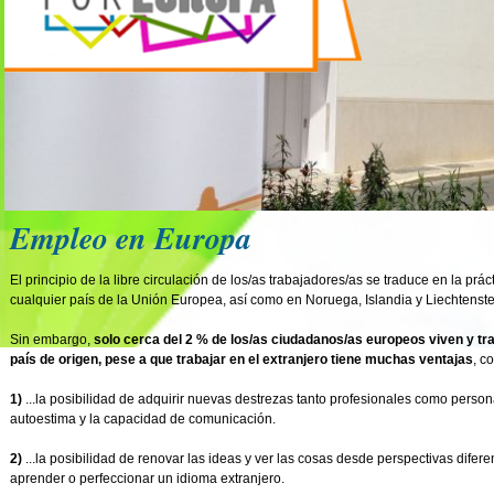
Empleo en Europa
El principio de la libre circulación de los/as trabajadores/as se traduce en la prác
cualquier país de la Unión Europea, así como en Noruega, Islandia y Liechtenste
Sin embargo,
solo cerca del 2 % de los/as ciudadanos/as europeos viven y t
país de origen, pese a que trabajar en el extranjero tiene muchas ventajas
, c
1)
...la posibilidad de adquirir nuevas destrezas tanto profesionales como person
autoestima y la capacidad de comunicación.
2)
...la posibilidad de renovar las ideas y ver las cosas desde perspectivas diferen
aprender o perfeccionar un idioma extranjero.