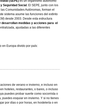
statal (SEPE)
es un organismo autónomo
 y Seguridad Social
. El SEPE, junto con los
e las Comunidades Autónomas, forman el
Este sistema asume las funciones del extinto
NEM) desde 2003. Desde esta estructura
 desarrollan medidas y acciones para el
ntralizada, ajustadas a las diferentes
 en Europa divido por país:
aciones de verano e invierno, e incluso en
en hoteles, restaurantes, o bares, o incluso
laya puedes probar suerte como socorrista o
ña, puedes esquiar en invierno. Y si no tienes
ar por días o por horas, en hostelería o en