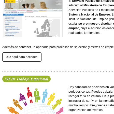
El
Servicio Público de Empleo E
adscrito al
Ministerio de Empleo
Servicios Públicos de Empleo d
Sistema Nacional de Empleo
. 
Instituto Nacional de Empleo (I
estatal
se promueven, diseñan y
empleo
, cuya ejecución es desce
realidades territoriales.
Además de contener un apartado para procesos de selección y ofertas de empleo
clic aquí para acceder.
WEBs Trabajo Estacional
Hay cantidad de opciones en vac
periodos cortos. Puedes trabajar 
recoger fruta en verano. En la p
instructor de surf y, en la monta
mucho tiempo libre, puedes trabaj
organización de eventos.