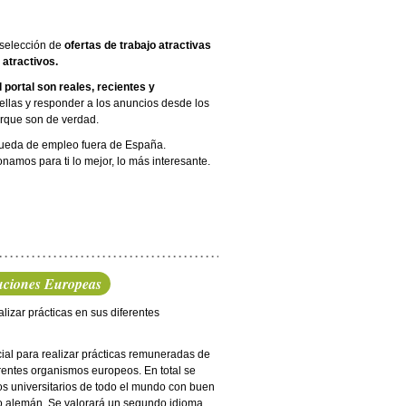
 selección de
ofertas de trabajo atractivas
atractivos.
 portal son reales, recientes y
llas y responder a los anuncios desde los
rque son de verdad.
úsqueda de empleo fuera de España.
amos para ti lo mejor, lo más interesante.
ituciones Europeas
izar prácticas en sus diferentes
cial para realizar prácticas remuneradas de
rentes organismos europeos. En total se
dos universitarios de todo el mundo con buen
 o alemán. Se valorará un segundo idioma.