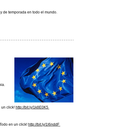
 y de temporada en todo el mundo.
ia.
 un click!
http://
bit.ly/1k8E0K5
Todo en un click!
http://
bit.ly/1l6nddF